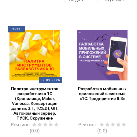
ХИТ!
02.09.2026
Палитра инструментов
Разработка мобильных
разработчика 1С
приложений в системе
(Хранилище, Maker,
«1С:Предприятие 8.3»
Vanessa, Конвертация
данных 3.1, 1C:EDT, GIT,
Автономный сервер,
ПУСК, Окружение
разработки 1С/Silver
Рейтинг
:
Рейтинг
:
Bulleters)
(0.0)
(0.0)