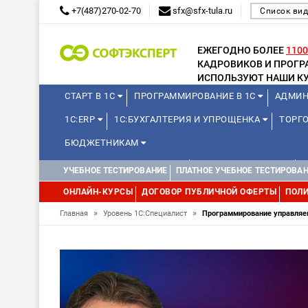
+7(487)270-02-70
sfx@sfx-tula.ru
Список вид
ЕЖЕГОДНО БОЛЕЕ
1100
КАДРОВИКОВ И ПРОГ
ИСПОЛЬЗУЮТ НАШИ КУ
СТАРТ В 1С
ПРОГРАММИРОВАНИЕ В 1С
АДМИН
1С:ERP
1С:БУХГАЛТЕРИЯ И УПРОЩЕНКА
ТОРГО
БЮДЖЕТНИКАМ
КУРСЫ ДЛЯ ШКОЛЬНИКОВ
ДЛЯ ШКОЛЬНИКОВ
УЧЕБНОЕ ТЕСТИРОВАНИЕ
ПЛАТНОЕ УЧЕБНОЕ ТЕСТИРОВА
WEB, JAVA И ANDROID
ОНЛАЙН-КУРСЫ
ДОГОВОР ПУБЛИЧНОЙ ОФЕРТЫ
ПОЛИ
»
»
Главная
Уровень 1С:Специалист
Программирование управляе