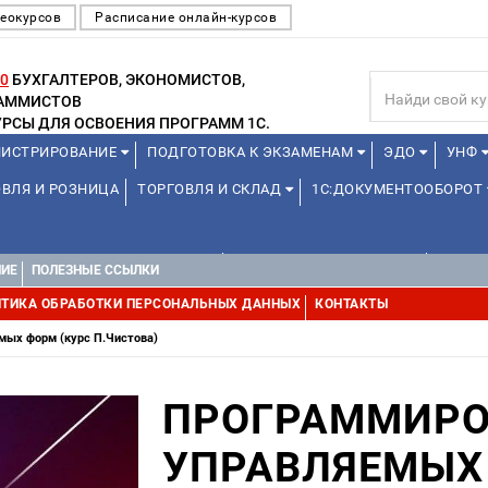
еокурсов
Расписание онлайн-курсов
0
БУХГАЛТЕРОВ, ЭКОНОМИСТОВ,
РАММИСТОВ
РСЫ ДЛЯ ОСВОЕНИЯ ПРОГРАММ 1С.
ИСТРИРОВАНИЕ
ПОДГОТОВКА К ЭКЗАМЕНАМ
ЭДО
УНФ
ВЛЯ И РОЗНИЦА
ТОРГОВЛЯ И СКЛАД
1С:ДОКУМЕНТООБОРОТ
1С:УПРАВЛЕНИЕ ХОЛДИНГОМ
УПРАВЛЕНИЕ ПРОЕКТАМИ
УПРАВ
НИЕ
ПОЛЕЗНЫЕ ССЫЛКИ
ТИКА ОБРАБОТКИ ПЕРСОНАЛЬНЫХ ДАННЫХ
КОНТАКТЫ
мых форм (курс П.Чистова)
ПРОГРАММИРО
УПРАВЛЯЕМЫХ