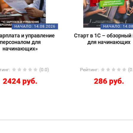
НАЧАЛО:
14.08.2026
НАЧАЛО:
18.
т в 1С – обзорный курс
Подготовка к экзам
для начинающих
1С:Специалист-консул
1С:ERP 2.5.
Регламентированный
йтинг
:
(0.0)
Рейтинг
:
(
286 руб.
12267 руб.