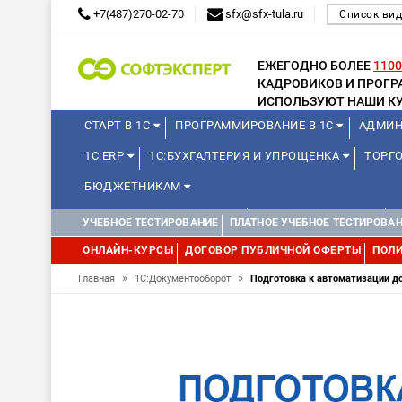
+7(487)270-02-70
sfx@sfx-tula.ru
Список вид
ЕЖЕГОДНО БОЛЕЕ
1100
КАДРОВИКОВ И ПРОГ
ИСПОЛЬЗУЮТ НАШИ КУ
СТАРТ В 1С
ПРОГРАММИРОВАНИЕ В 1С
АДМИН
1С:ERP
1С:БУХГАЛТЕРИЯ И УПРОЩЕНКА
ТОРГО
БЮДЖЕТНИКАМ
КУРСЫ ДЛЯ ШКОЛЬНИКОВ
ДЛЯ ШКОЛЬНИКОВ
УЧЕБНОЕ ТЕСТИРОВАНИЕ
ПЛАТНОЕ УЧЕБНОЕ ТЕСТИРОВА
WEB, JAVA И ANDROID
ОНЛАЙН-КУРСЫ
ДОГОВОР ПУБЛИЧНОЙ ОФЕРТЫ
ПОЛИ
»
»
Главная
1С:Документооборот
Подготовка к автоматизации д