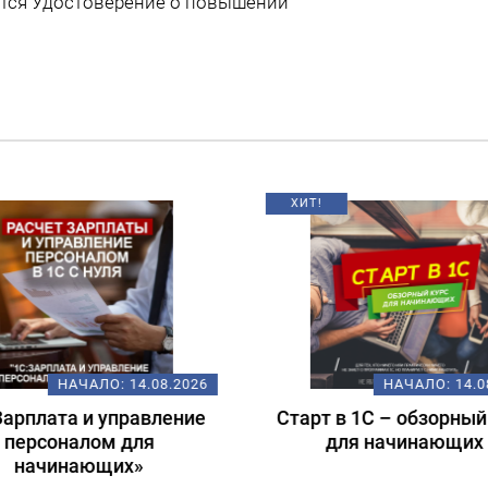
ется Удостоверение о повышении
НАЧАЛО:
14.08.2026
НАЧАЛО:
18.
т в 1С – обзорный курс
Подготовка к экзам
для начинающих
1С:Специалист-консул
1С:ERP 2.5.