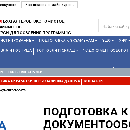
еокурсов
Расписание онлайн-курсов
0
БУХГАЛТЕРОВ, ЭКОНОМИСТОВ,
РАММИСТОВ
РСЫ ДЛЯ ОСВОЕНИЯ ПРОГРАММ 1С.
ИСТРИРОВАНИЕ
ПОДГОТОВКА К ЭКЗАМЕНАМ
ЭДО
УНФ
ВЛЯ И РОЗНИЦА
ТОРГОВЛЯ И СКЛАД
1С:ДОКУМЕНТООБОРОТ
1С:УПРАВЛЕНИЕ ХОЛДИНГОМ
УПРАВЛЕНИЕ ПРОЕКТАМИ
УПРАВ
НИЕ
ПОЛЕЗНЫЕ ССЫЛКИ
ТИКА ОБРАБОТКИ ПЕРСОНАЛЬНЫХ ДАННЫХ
КОНТАКТЫ
окументооборота
ПОДГОТОВКА 
ДОКУМЕНТООБ