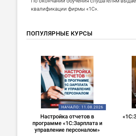
По окончании обучения слушателям выда
квалификации фирмы «1С».
ПОПУЛЯРНЫЕ КУРСЫ
ХИТ!
08.2026
НАЧАЛО:
14.08.2026
 в
«1С:Зарплата и управление
Стар
ата и
персоналом для
лом»
начинающих»