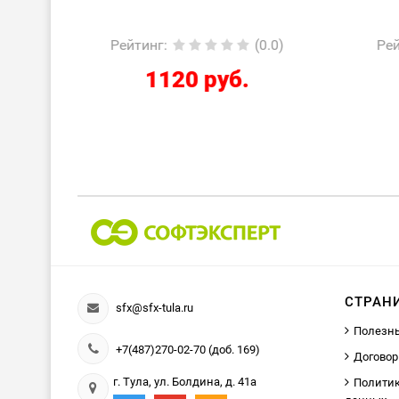
0.0)
Рейтинг
:
(0.0)
Ре
2424 руб.
СТРАН
sfx@sfx-tula.ru
Полезн
+7(487)270-02-70 (доб. 169)
Договор
г. Тула, ул. Болдина, д. 41а
Политик