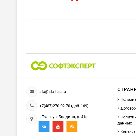
СТРАН
sfx@sfx-tula.ru
Полезн
+7(487)270-02-70 (доб. 169)
Договор
г. Тула, ул. Болдина, д. 41а
Политик
данных
Контак