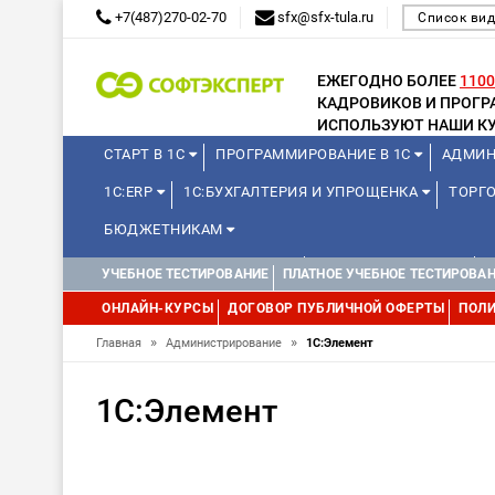
+7(487)270-02-70
sfx@sfx-tula.ru
Список вид
ЕЖЕГОДНО БОЛЕЕ
1100
КАДРОВИКОВ И ПРОГ
ИСПОЛЬЗУЮТ НАШИ КУ
СТАРТ В 1С
ПРОГРАММИРОВАНИЕ В 1С
АДМИН
1С:ERP
1С:БУХГАЛТЕРИЯ И УПРОЩЕНКА
ТОРГО
БЮДЖЕТНИКАМ
КУРСЫ ДЛЯ ШКОЛЬНИКОВ
ДЛЯ ШКОЛЬНИКОВ
УЧЕБНОЕ ТЕСТИРОВАНИЕ
ПЛАТНОЕ УЧЕБНОЕ ТЕСТИРОВА
WEB, JAVA И ANDROID
ОНЛАЙН-КУРСЫ
ДОГОВОР ПУБЛИЧНОЙ ОФЕРТЫ
ПОЛИ
»
»
Главная
Администрирование
1С:Элемент
1С:Элемент