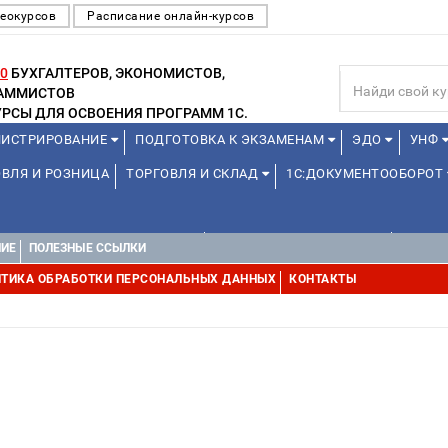
еокурсов
Расписание онлайн-курсов
0
БУХГАЛТЕРОВ, ЭКОНОМИСТОВ,
РАММИСТОВ
РСЫ ДЛЯ ОСВОЕНИЯ ПРОГРАММ 1С.
ИСТРИРОВАНИЕ
ПОДГОТОВКА К ЭКЗАМЕНАМ
ЭДО
УНФ
ВЛЯ И РОЗНИЦА
ТОРГОВЛЯ И СКЛАД
1С:ДОКУМЕНТООБОРОТ
1С:УПРАВЛЕНИЕ ХОЛДИНГОМ
УПРАВЛЕНИЕ ПРОЕКТАМИ
УПРАВ
НИЕ
ПОЛЕЗНЫЕ ССЫЛКИ
ТИКА ОБРАБОТКИ ПЕРСОНАЛЬНЫХ ДАННЫХ
КОНТАКТЫ