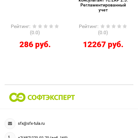
консультант 1С:ERP 2.5.
Регламентированный
учет
Рейтинг
:
Рейтинг
:
(0.0)
(0.0)
286 руб.
12267 руб.
sfx@sfx-tula.ru
+7(487)270-02-70 (доб. 169)