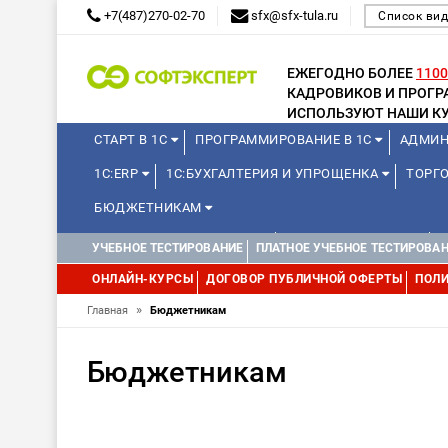
+7(487)270-02-70
sfx@sfx-tula.ru
Список вид
ЕЖЕГОДНО БОЛЕЕ
1100
КАДРОВИКОВ И ПРОГ
ИСПОЛЬЗУЮТ НАШИ КУ
СТАРТ В 1С
ПРОГРАММИРОВАНИЕ В 1С
АДМИН
1С:ERP
1С:БУХГАЛТЕРИЯ И УПРОЩЕНКА
ТОРГО
БЮДЖЕТНИКАМ
КУРСЫ ДЛЯ ШКОЛЬНИКОВ
ДЛЯ ШКОЛЬНИКОВ
УЧЕБНОЕ ТЕСТИРОВАНИЕ
ПЛАТНОЕ УЧЕБНОЕ ТЕСТИРОВА
WEB, JAVA И ANDROID
ОНЛАЙН-КУРСЫ
ДОГОВОР ПУБЛИЧНОЙ ОФЕРТЫ
ПОЛИ
»
Главная
Бюджетникам
Бюджетникам