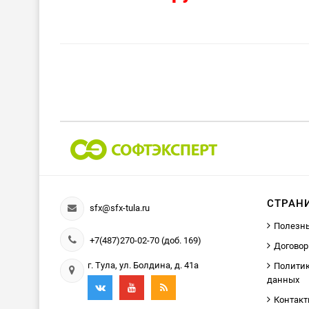
СТРАН
sfx@sfx-tula.ru
Полезн
+7(487)270-02-70 (доб. 169)
Договор
г. Тула, ул. Болдина, д. 41а
Политик
данных
Контак