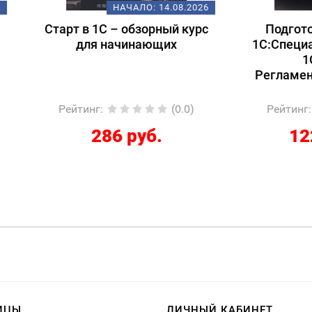
НАЧАЛО:
14.08.2026
НАЧАЛО:
18.
т в 1С – обзорный курс
Подготовка к экзам
для начинающих
1С:Специалист-консул
1С:ERP 2.5.
Регламентированный
йтинг
:
(0.0)
Рейтинг
:
(
286 руб.
12267 руб.
ИЦЫ
ЛИЧНЫЙ КАБИНЕТ