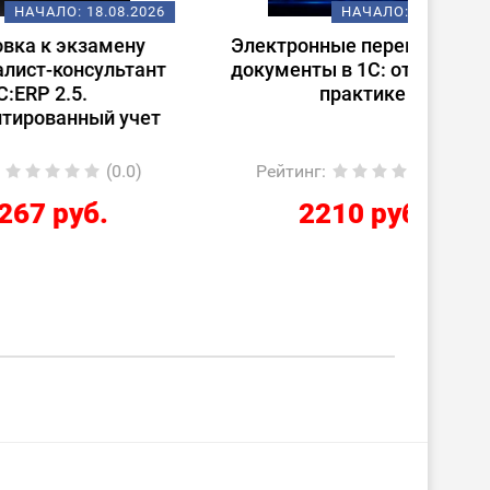
08.2026
НАЧАЛО:
18.08.2026
ену
Электронные перевозочные
Испо
ьтант
документы в 1С: от теории к
ст
практике
(
 учет
0.0)
Рейтинг
:
(0.0)
Ре
2210 руб.