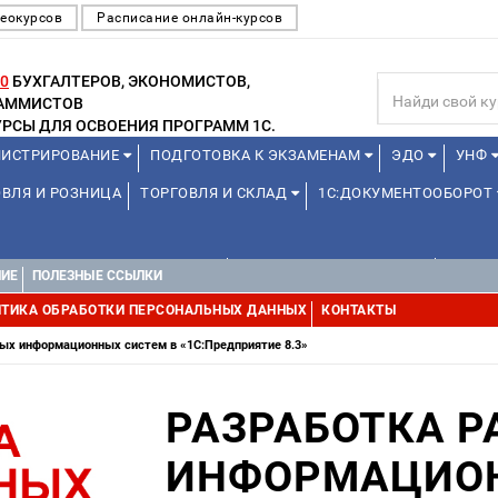
еокурсов
Расписание онлайн-курсов
0
БУХГАЛТЕРОВ, ЭКОНОМИСТОВ,
РАММИСТОВ
РСЫ ДЛЯ ОСВОЕНИЯ ПРОГРАММ 1С.
ИСТРИРОВАНИЕ
ПОДГОТОВКА К ЭКЗАМЕНАМ
ЭДО
УНФ
ВЛЯ И РОЗНИЦА
ТОРГОВЛЯ И СКЛАД
1С:ДОКУМЕНТООБОРОТ
1С:УПРАВЛЕНИЕ ХОЛДИНГОМ
УПРАВЛЕНИЕ ПРОЕКТАМИ
УПРАВ
НИЕ
ПОЛЕЗНЫЕ ССЫЛКИ
ТИКА ОБРАБОТКИ ПЕРСОНАЛЬНЫХ ДАННЫХ
КОНТАКТЫ
ых информационных систем в «1С:Предприятие 8.3»
РАЗРАБОТКА 
ИНФОРМАЦИОН