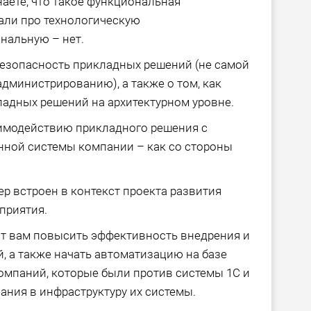
аете, что такое функциональная
али про технологическую
ональную – нет.
 безопасность прикладных решений (не самой
 администрированию), а также о том, как
адных решений на архитектурном уровне.
аимодействию прикладного решения с
ной системы компании – как со стороны
ер встроен в контекст проекта развития
приятия.
т вам повысить эффективность внедрения и
 а также начать автоматизацию на базе
омпаний, которые были против системы 1С и
ания в инфраструктуру их системы.