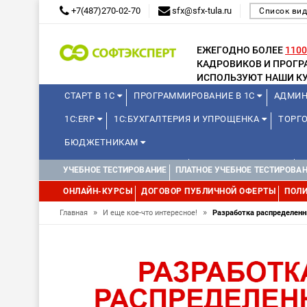
+7(487)270-02-70
sfx@sfx-tula.ru
Список вид
ЕЖЕГОДНО БОЛЕЕ
1100
КАДРОВИКОВ И ПРОГ
ИСПОЛЬЗУЮТ НАШИ КУ
СТАРТ В 1С
ПРОГРАММИРОВАНИЕ В 1С
АДМИН
1С:ERP
1С:БУХГАЛТЕРИЯ И УПРОЩЕНКА
ТОРГО
БЮДЖЕТНИКАМ
КУРСЫ ДЛЯ ШКОЛЬНИКОВ
ДЛЯ ШКОЛЬНИКОВ
УЧЕБНОЕ ТЕСТИРОВАНИЕ
ПЛАТНОЕ УЧЕБНОЕ ТЕСТИРОВА
WEB, JAVA И ANDROID
ОНЛАЙН-КУРСЫ
ДОГОВОР ПУБЛИЧНОЙ ОФЕРТЫ
ПОЛИ
»
»
Главная
И еще кое-что интересное!
Разработка распределенн