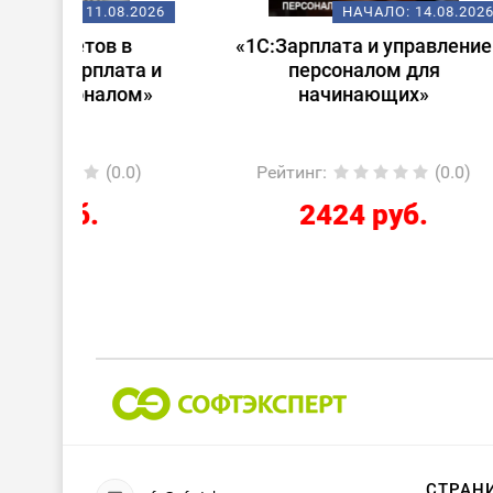
08.2026
НАЧАЛО:
14.08.2026
 в
«1С:Зарплата и управление
Стар
ата и
персоналом для
лом»
начинающих»
0.0)
Рейтинг
:
(0.0)
Ре
2424 руб.
СТРАН