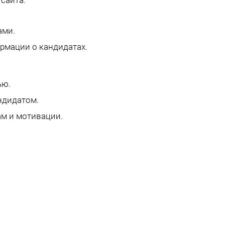
сайта.
ами.
рмации о кандидатах.
ью.
ндидатом.
ам и мотивации.