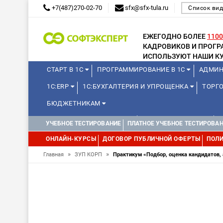
+7(487)270-02-70
sfx@sfx-tula.ru
Список вид
ЕЖЕГОДНО БОЛЕЕ
1100
КАДРОВИКОВ И ПРОГ
ИСПОЛЬЗУЮТ НАШИ КУ
СТАРТ В 1С
ПРОГРАММИРОВАНИЕ В 1С
АДМИН
1С:ERP
1С:БУХГАЛТЕРИЯ И УПРОЩЕНКА
ТОРГО
БЮДЖЕТНИКАМ
КУРСЫ ДЛЯ ШКОЛЬНИКОВ
ДЛЯ ШКОЛЬНИКОВ
УЧЕБНОЕ ТЕСТИРОВАНИЕ
ПЛАТНОЕ УЧЕБНОЕ ТЕСТИРОВА
WEB, JAVA И ANDROID
ОНЛАЙН-КУРСЫ
ДОГОВОР ПУБЛИЧНОЙ ОФЕРТЫ
ПОЛИ
»
»
Главная
ЗУП КОРП
Практикум «Подбор, оценка кандидатов,