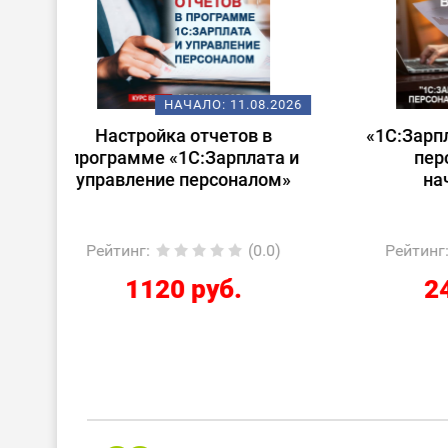
08.2026
НАЧАЛО:
14.08.2026
 в
«1С:Зарплата и управление
Стар
ата и
персоналом для
лом»
начинающих»
0.0)
Рейтинг
:
(0.0)
Ре
2424 руб.