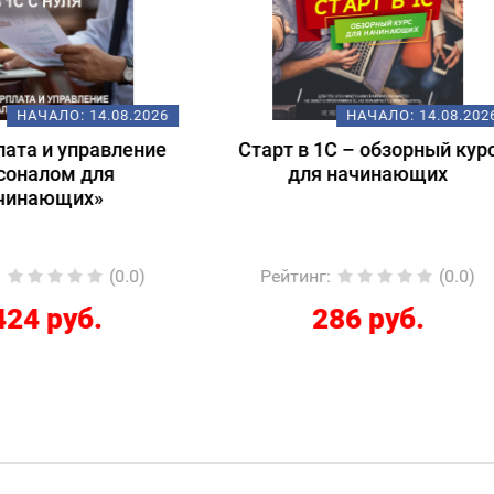
НАЧАЛО:
14.08.2026
НАЧАЛО:
18.
т в 1С – обзорный курс
Подготовка к экзам
для начинающих
1С:Специалист-консул
1С:ERP 2.5.
Регламентированный
йтинг
:
(0.0)
Рейтинг
:
(
286 руб.
12267 руб.