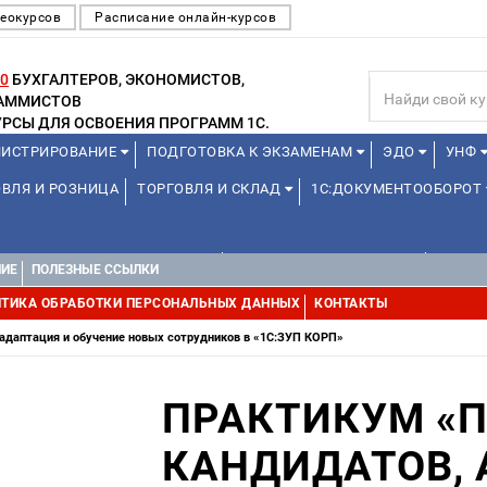
еокурсов
Расписание онлайн-курсов
0
БУХГАЛТЕРОВ, ЭКОНОМИСТОВ,
РАММИСТОВ
РСЫ ДЛЯ ОСВОЕНИЯ ПРОГРАММ 1С.
ИСТРИРОВАНИЕ
ПОДГОТОВКА К ЭКЗАМЕНАМ
ЭДО
УНФ
ВЛЯ И РОЗНИЦА
ТОРГОВЛЯ И СКЛАД
1С:ДОКУМЕНТООБОРОТ
1С:УПРАВЛЕНИЕ ХОЛДИНГОМ
УПРАВЛЕНИЕ ПРОЕКТАМИ
УПРАВ
НИЕ
ПОЛЕЗНЫЕ ССЫЛКИ
ТИКА ОБРАБОТКИ ПЕРСОНАЛЬНЫХ ДАННЫХ
КОНТАКТЫ
 адаптация и обучение новых сотрудников в «1С:ЗУП КОРП»
ПРАКТИКУМ «П
КАНДИДАТОВ, 