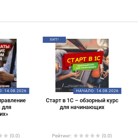
НАЧАЛО:
14.08.2026
НАЧАЛО:
18.
т в 1С – обзорный курс
Подготовка к экзам
для начинающих
1С:Специалист-консул
1С:ERP 2.5.
Регламентированный
йтинг
:
(0.0)
Рейтинг
:
(