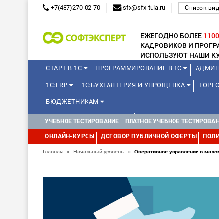
+7(487)270-02-70
sfx@sfx-tula.ru
Список вид
ЕЖЕГОДНО БОЛЕЕ
1100
КАДРОВИКОВ И ПРОГ
ИСПОЛЬЗУЮТ НАШИ КУ
СТАРТ В 1С
ПРОГРАММИРОВАНИЕ В 1С
АДМИН
1С:ERP
1С:БУХГАЛТЕРИЯ И УПРОЩЕНКА
ТОРГО
БЮДЖЕТНИКАМ
КУРСЫ ДЛЯ ШКОЛЬНИКОВ
ДЛЯ ШКОЛЬНИКОВ
УЧЕБНОЕ ТЕСТИРОВАНИЕ
ПЛАТНОЕ УЧЕБНОЕ ТЕСТИРОВА
WEB, JAVA И ANDROID
ОНЛАЙН-КУРСЫ
ДОГОВОР ПУБЛИЧНОЙ ОФЕРТЫ
ПОЛИ
»
»
Главная
Начальный уровень
Оперативное управление в мало