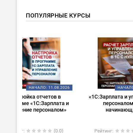
ПОПУЛЯРНЫЕ КУРСЫ
ХИТ!
08.2026
НАЧАЛО:
14.08.2026
 в
«1С:Зарплата и управление
Стар
ата и
персоналом для
лом»
начинающих»
0.0)
Рейтинг
:
(0.0)
Ре