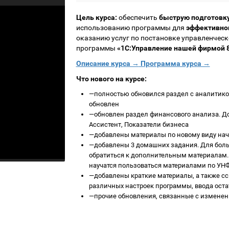
Цель курса:
обеспечить
быструю подготовк
использованию программы для
эффективно
оказанию услуг по постановке управленческ
программы
«1С:Управление нашей фирмой 8
Описание курса →
Программа курса →
Что нового на курсе:
—
полностью обновился раздел с аналитикой
обновлен
—
обновлен раздел финансового анализа. Д
Ассистент, Показатели бизнеса
—
добавлены материалы по новому виду на
—
добавлены 3 домашних задания. Для бо
обратиться к дополнительным материалам. 
научатся пользоваться материалами по УН
—
добавлены краткие материалы, а также с
различных настроек программы, ввода остатк
—
прочие обновления, связанные с измене