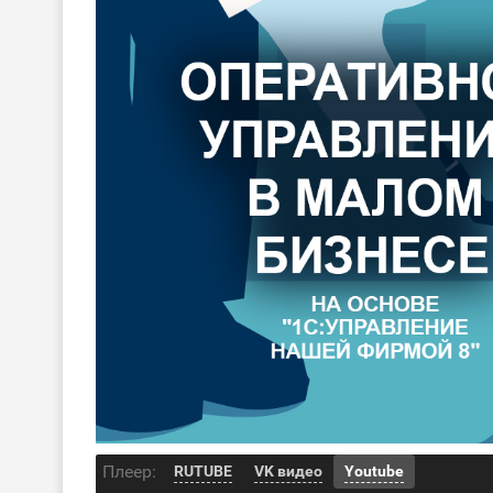
Плеер:
RUTUBE
VK видео
Youtube