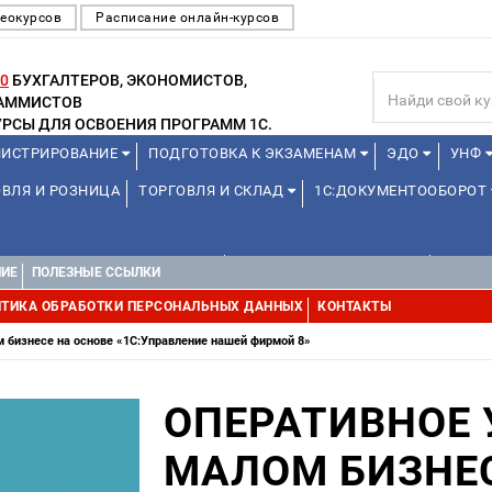
еокурсов
Расписание онлайн-курсов
0
БУХГАЛТЕРОВ, ЭКОНОМИСТОВ,
РАММИСТОВ
РСЫ ДЛЯ ОСВОЕНИЯ ПРОГРАММ 1С.
ИСТРИРОВАНИЕ
ПОДГОТОВКА К ЭКЗАМЕНАМ
ЭДО
УНФ
ВЛЯ И РОЗНИЦА
ТОРГОВЛЯ И СКЛАД
1С:ДОКУМЕНТООБОРОТ
1С:УПРАВЛЕНИЕ ХОЛДИНГОМ
УПРАВЛЕНИЕ ПРОЕКТАМИ
УПРАВ
НИЕ
ПОЛЕЗНЫЕ ССЫЛКИ
ТИКА ОБРАБОТКИ ПЕРСОНАЛЬНЫХ ДАННЫХ
КОНТАКТЫ
м бизнесе на основе «1С:Управление нашей фирмой 8»
ОПЕРАТИВНОЕ 
МАЛОМ БИЗНЕС