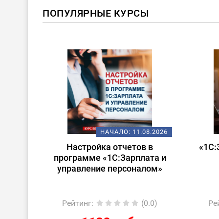
ПОПУЛЯРНЫЕ КУРСЫ
Х
1.08.2026
НАЧАЛО:
14.08.2026
ов в
«1С:Зарплата и управление
Ст
лата и
персоналом для
налом»
начинающих»
(0.0)
Рейтинг
:
(0.0)