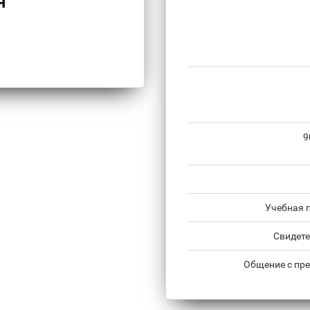
Я
9
Учебная 
Свидете
Общение с пре