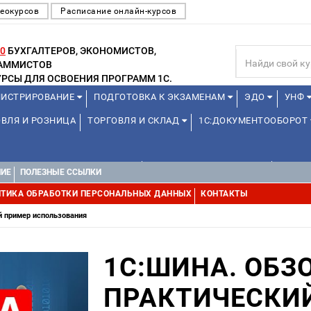
еокурсов
Расписание онлайн-курсов
0
БУХГАЛТЕРОВ, ЭКОНОМИСТОВ,
РАММИСТОВ
РСЫ ДЛЯ ОСВОЕНИЯ ПРОГРАММ 1С.
ИСТРИРОВАНИЕ
ПОДГОТОВКА К ЭКЗАМЕНАМ
ЭДО
УНФ
ВЛЯ И РОЗНИЦА
ТОРГОВЛЯ И СКЛАД
1С:ДОКУМЕНТООБОРОТ
1С:УПРАВЛЕНИЕ ХОЛДИНГОМ
УПРАВЛЕНИЕ ПРОЕКТАМИ
УПРАВ
НИЕ
ПОЛЕЗНЫЕ ССЫЛКИ
ТИКА ОБРАБОТКИ ПЕРСОНАЛЬНЫХ ДАННЫХ
КОНТАКТЫ
й пример использования
1С:ШИНА. ОБЗ
ПРАКТИЧЕСКИ