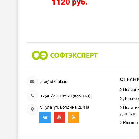
.
2424 руб.
СТРАН
sfx@sfx-tula.ru
Полезн
+7(487)270-02-70 (доб. 169)
Договор
г. Тула, ул. Болдина, д. 41а
Политик
данных
Контак