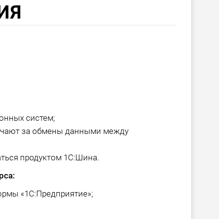
ИЯ
онных систем;
ечают за обмены данными между
аться продуктом 1С:Шина.
рса:
ормы «1С:Предприятие»;