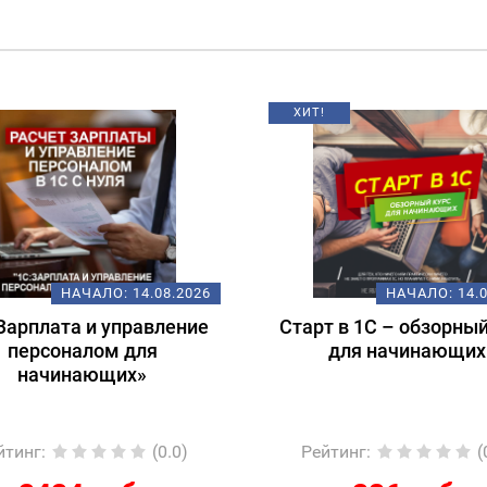
ИТ!
НАЧАЛО:
14.08.2026
НАЧАЛО:
1
арт в 1С – обзорный курс
Подготовка к экз
для начинающих
1С:Специалист-конс
1С:ERP 2.5.
Регламентированны
Рейтинг
:
(0.0)
Рейтинг
: