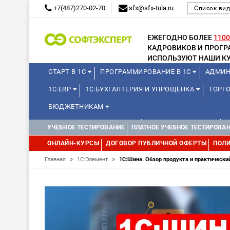
+7(487)270-02-70
sfx@sfx-tula.ru
Список вид
ЕЖЕГОДНО БОЛЕЕ
1100
КАДРОВИКОВ И ПРОГ
ИСПОЛЬЗУЮТ НАШИ КУ
СТАРТ В 1С
ПРОГРАММИРОВАНИЕ В 1С
АДМИН
1С:ERP
1С:БУХГАЛТЕРИЯ И УПРОЩЕНКА
ТОРГО
БЮДЖЕТНИКАМ
КУРСЫ ДЛЯ ШКОЛЬНИКОВ
ДЛЯ ШКОЛЬНИКОВ
УЧЕБНОЕ ТЕСТИРОВАНИЕ
ПЛАТНОЕ УЧЕБНОЕ ТЕСТИРОВА
WEB, JAVA И ANDROID
ОНЛАЙН-КУРСЫ
ДОГОВОР ПУБЛИЧНОЙ ОФЕРТЫ
ПОЛИ
»
»
Главная
1С:Элемент
1С:Шина. Обзор продукта и практически