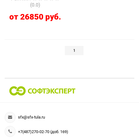
(0.0)
от 26850 руб.
1
sfx@sfx-tula.ru
+7(487)270-02-70 (доб. 169)